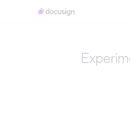
Experim